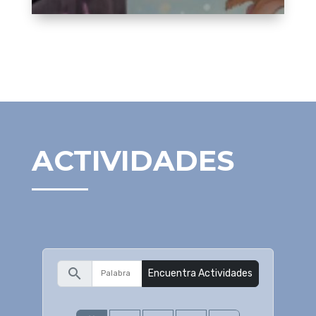
ACTIVIDADES
search
Encuentra Actividades