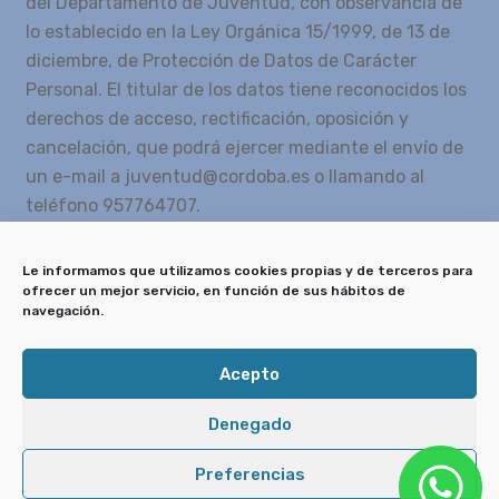
del Departamento de Juventud, con observancia de
lo establecido en la Ley Orgánica 15/1999, de 13 de
diciembre, de Protección de Datos de Carácter
Personal. El titular de los datos tiene reconocidos los
derechos de acceso, rectificación, oposición y
cancelación, que podrá ejercer mediante el envío de
un e-mail a juventud@cordoba.es o llamando al
teléfono 957764707.
10
*
2
=
Le informamos que utilizamos cookies propias y de terceros para
ofrecer un mejor servicio, en función de sus hábitos de
navegación.
Enviar
Acepto
Denegado
Delegación de Juventud © Ayuntamiento de
Córdoba
Preferencias
Aviso legal