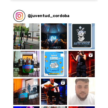
@
juventud_cordoba