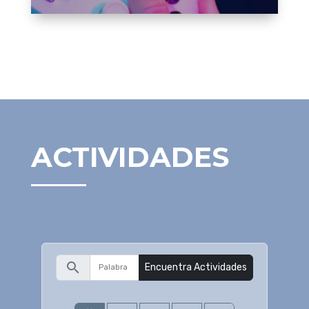
ACTIVIDADES
search
Encuentra Actividades