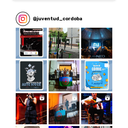
@
juventud_cordoba