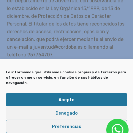
del Departamento de Juventud, con observancia de
lo establecido en la Ley Orgánica 15/1999, de 13 de
diciembre, de Protección de Datos de Carácter
Personal. El titular de los datos tiene reconocidos los
derechos de acceso, rectificación, oposición y
cancelación, que podrá ejercer mediante el envío de
un e-mail a juventud@cordoba.es o llamando al
teléfono 957764707.
10
*
13
=
Le informamos que utilizamos cookies propias y de terceros para
ofrecer un mejor servicio, en función de sus hábitos de
navegación.
Enviar
Acepto
Denegado
Delegación de Juventud © Ayuntamiento de
Córdoba
Preferencias
Aviso legal