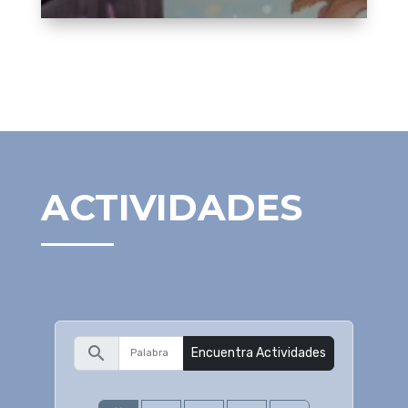
ACTIVIDADES
search
Encuentra Actividades