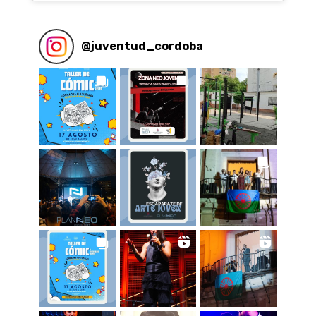
@
juventud_cordoba