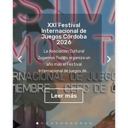
XXI Festival
Internacional de
Juegos Córdoba
Talleres Gaming y
2026
Cómic en las
Jornadas Culturales
La Asociación Cultural
de Cerro Muriano
Jugamos Tod@s organiza un
La barriada periférica de Cerro
año más el Festival
Muriano celebra en el mes de
Internacional de juegos de...
agosto sus jornadas culturales
y la...
Leer más