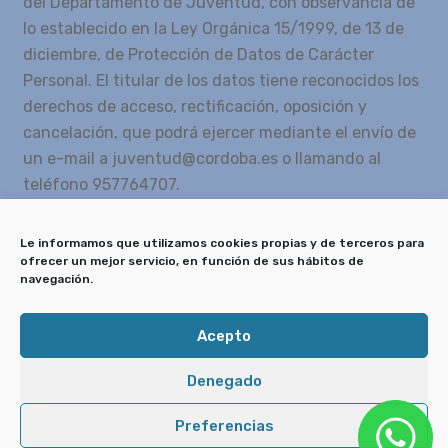
del Departamento de Juventud, con observancia de
lo establecido en la Ley Orgánica 15/1999, de 13 de
diciembre, de Protección de Datos de Carácter
Personal. El titular de los datos tiene reconocidos los
derechos de acceso, rectificación, oposición y
cancelación, que podrá ejercer mediante el envío de
un e-mail a juventud@cordoba.es o llamando al
teléfono 957764707.
1
*
4
=
Le informamos que utilizamos cookies propias y de terceros para
ofrecer un mejor servicio, en función de sus hábitos de
navegación.
Enviar
Acepto
Denegado
Delegación de Juventud © Ayuntamiento de
Córdoba
Preferencias
Aviso legal