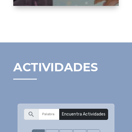
ACTIVIDADES
search
Encuentra Actividades