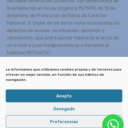
del Departamento de Juventud, con observancia de
lo establecido en la Ley Orgánica 15/1999, de 13 de
diciembre, de Protección de Datos de Carácter
Personal. El titular de los datos tiene reconocidos los
derechos de acceso, rectificación, oposición y
cancelación, que podrá ejercer mediante el envío de
un e-mail a juventud@cordoba.es o llamando al
teléfono 957764707.
5
*
12
=
Le informamos que utilizamos cookies propias y de terceros para
ofrecer un mejor servicio, en función de sus hábitos de
navegación.
Enviar
Acepto
Denegado
Delegación de Juventud © Ayuntamiento de
Córdoba
Preferencias
Aviso legal