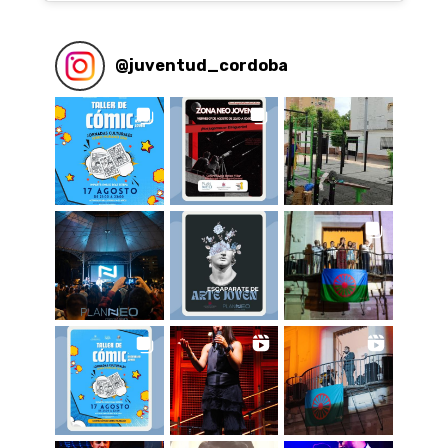
@
juventud_cordoba