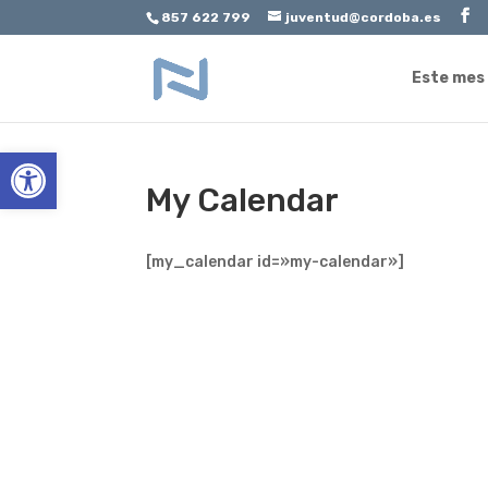
857 622 799
juventud@cordoba.es
Este mes
Abrir barra de herramientas
My Calendar
[my_calendar id=»my-calendar»]