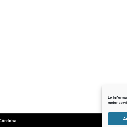
Le informa
mejor serv
A
 Córdoba