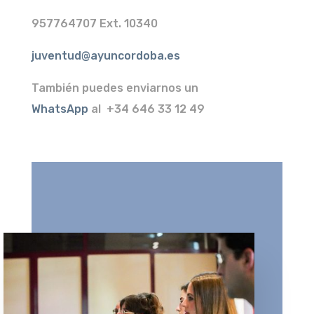
957764707 Ext. 10340
juventud@ayuncordoba.es
También puedes
enviarnos un
WhatsApp
al
+34 646 33 12 49