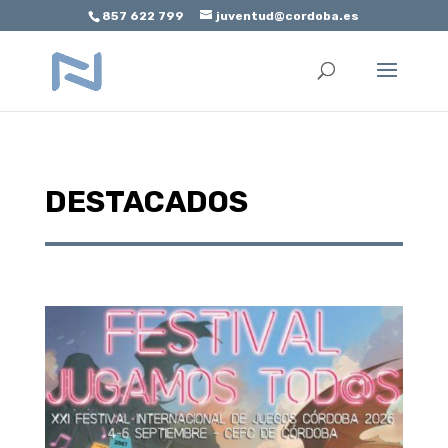
857 622 799
juventud@cordoba.es
Abrir barra de herramientas
DESTACADOS