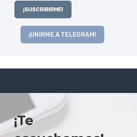
¡SUSCRIBIRME!
¡UNIRME A TELEGRAM!
¡Te