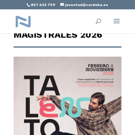
857 622 799
juventud@cordoba.es
Abrir barra de herramientas
TALENTO CAPITAL.
MAGISTRALES 2026