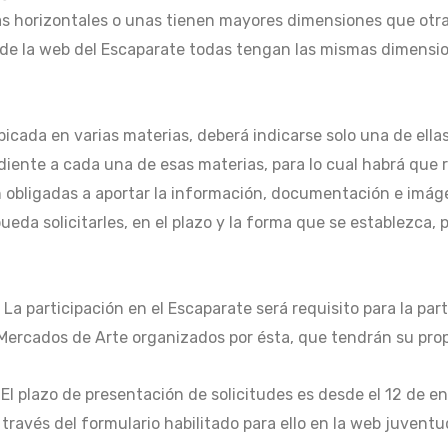
ras horizontales o unas tienen mayores dimensiones que otr
ría de la web del Escaparate todas tengan las mismas dimensi
bicada en varias materias, deberá indicarse solo una de ella
ndiente a cada una de esas materias, para lo cual habrá que 
 obligadas a aportar la información, documentación e imágen
da solicitarles, en el plazo y la forma que se establezca,
. La participación en el Escaparate será requisito para la pa
n Mercados de Arte organizados por ésta, que tendrán su pr
El plazo de presentación de solicitudes es desde el 12 de 
 través del formulario habilitado para ello en la web juvent