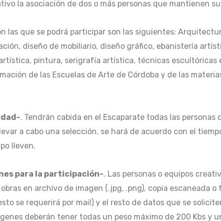
tivo la asociación de dos o más personas que mantienen su 
con las que se podrá participar son las siguientes: Arquitectu
ación, diseño de mobiliario, diseño gráfico, ebanistería artíst
a artística, pintura, serigrafía artística, técnicas escultórica
ormación de las Escuelas de Arte de Córdoba y de las materi
ridad-
.
Tendrán cabida en el Escaparate todas las personas 
llevar a cabo una selección, se hará de acuerdo con el tiem
po lleven.
es para la participación-
. Las personas o equipos creati
o obras en archivo de imagen (.jpg, .png), copia escaneada o
esto se requerirá por mail) y el resto de datos que se solicit
ágenes deberán tener todas un peso máximo de 200 Kbs y una