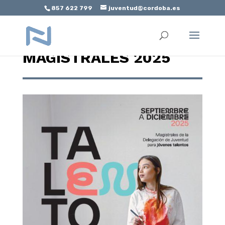
857 622 799
juventud@cordoba.es
Abrir barra de herramientas
TALENTO CAPITAL.
MAGISTRALES 2025