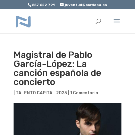
857 622 799
juventud@cordoba.es
Abrir barra de herramientas
Magistral de Pablo
García-López: La
canción española de
concierto
|
TALENTO CAPITAL 2025
|
1 Comentario