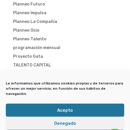
Planneo Futuro
Planneo Impulsa
Planneo La Compañía
Planneo Ocio
Planneo Talento
programación mensual
Proyecto Gata
TALENTO CAPITAL
TALENTO CAPITAL 2025
TALENTO CAPITAL 2026
Le informamos que utilizamos cookies propias y de terceros para
ofrecer un mejor servicio, en función de sus hábitos de
Trampa-X
navegación.
Acepto
Denegado
Delegación de Juventud © Ayuntamiento de