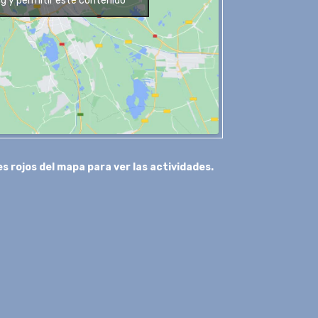
g y permitir este contenido
s rojos del mapa para ver las actividades.