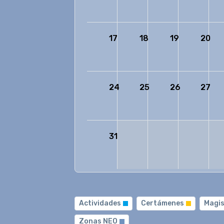
17
18
19
20
24
25
26
27
31
Actividades
Certámenes
Magis
Zonas NEO