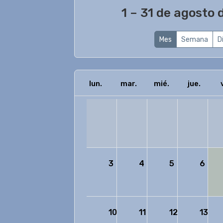
1 – 31 de agosto
Mes
Semana
D
lun.
mar.
mié.
jue.
3
4
5
6
10
11
12
13