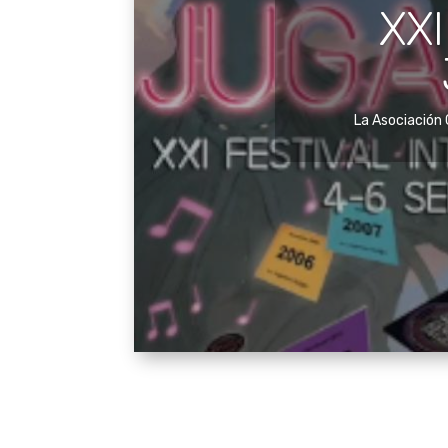
XXI
Tall
Jor
La Asociación 
La barriada p