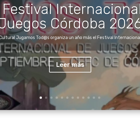
 Festival Internaciona
Juegos Córdoba 202
eres Gaming y Cómic e
nadas Culturales de C
Cultural Jugamos Tod@s organiza un año más el Festival Internacional 
Muriano
Leer más
eriférica de Cerro Muriano celebra en el mes de agosto sus jornadas cult