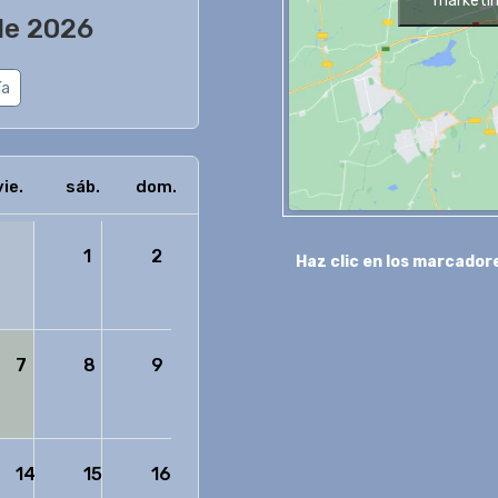
marketin
 de 2026
ía
vie.
sáb.
dom.
1
2
Haz clic en los marcadore
7
8
9
14
15
16