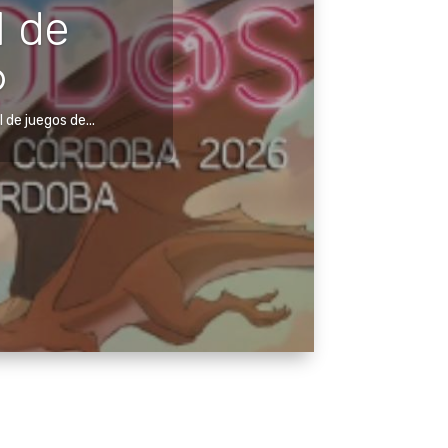
l de
6
n las
erro
de juegos de...
urales y la...