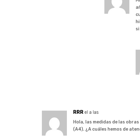
Mi
a
c
hi
si
RRR
el a las
Hola, las medidas de las obras
(A4). ¿A cuáles hemos de ate