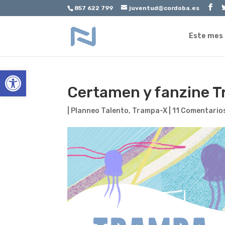
857 622 799
juventud@cordoba.es
Este mes
Abrir barra de herramientas
Certamen y fanzine 
|
Planneo Talento
,
Trampa-X
|
11 Comentario