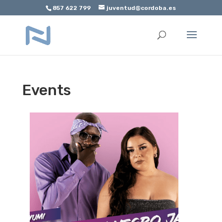
857 622 799
juventud@cordoba.es
Abrir barra de herramientas
Events