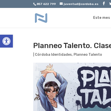
857 622 799
juventud@cordoba.es
Este mes
Abrir barra de herramientas
Planneo Talento. Clas
|
Córdoba Identidades
,
Planneo Talento