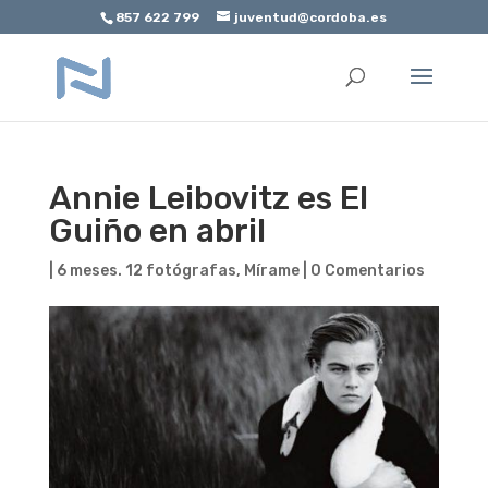
857 622 799
juventud@cordoba.es
Abrir barra de herramientas
Annie Leibovitz es El
Guiño en abril
|
6 meses. 12 fotógrafas
,
Mírame
|
0 Comentarios