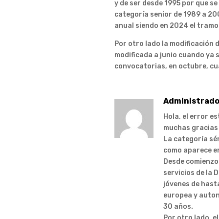
y de ser desde 1995 por que se
categoría senior de 1989 a 20
anual siendo en 2024 el tramo
Por otro lado la modificación 
modificada a junio cuando ya s
convocatorias, en octubre, cua
Administrado
Hola, el error e
muchas gracias 
La categoría sé
como aparece en
Desde comienzos
servicios de la
jóvenes de hast
europea y autonó
30 años.
Por otro lado, e