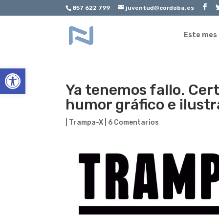
857 622 799
juventud@cordoba.es
Este mes
Abrir barra de herramientas
Ya tenemos fallo. Cer
humor gráfico e ilust
|
Trampa-X
|
6 Comentarios