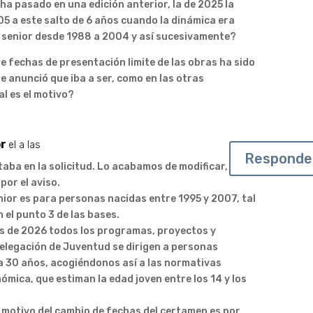
 ha pasado en una edición anterior, la de 2025 la
05 a este salto de 6 años cuando la dinámica era
 senior desde 1988 a 2004 y así sucesivamente?
de fechas de presentación limite de las obras ha sido
e anunció que iba a ser, como en las otras
l es el motivo?
r
el a las
Responde
staba en la solicitud. Lo acabamos de modificar,
por el aviso.
nior es para personas nacidas entre 1995 y 2007, tal
 el punto 3 de las bases.
 de 2026 todos los programas, proyectos y
 Delegación de Juventud se dirigen a personas
a 30 años, acogiéndonos así a las normativas
mica, que estiman la edad joven entre los 14 y los
l motivo del cambio de fechas del certamen es por