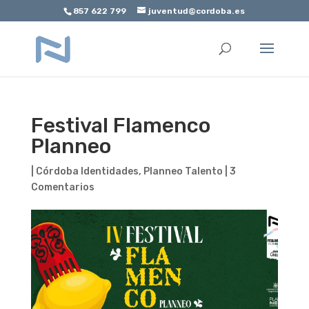
857 622 799
juventud@cordoba.es
Abrir barra de herramientas
Festival Flamenco
Planneo
|
Córdoba Identidades
,
Planneo Talento
|
3
Comentarios