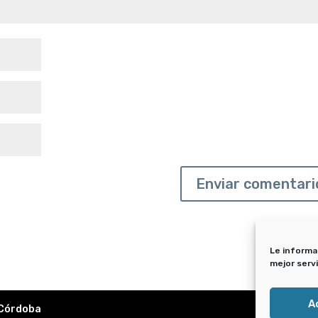
Le informa
mejor serv
A
 Córdoba