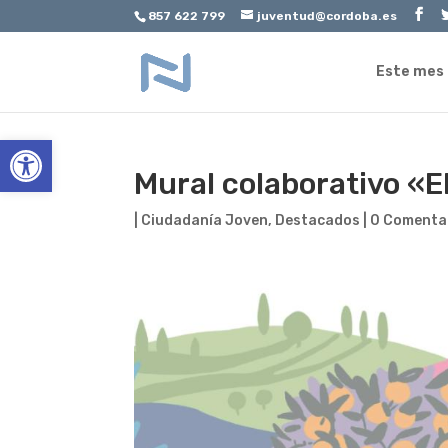
857 622 799
juventud@cordoba.es
Este mes
Abrir barra de herramientas
Mural colaborativo «E
|
Ciudadanía Joven
,
Destacados
|
0 Comenta