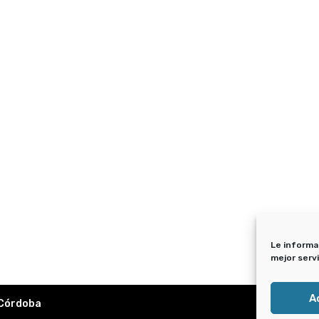
Le informa
mejor serv
A
 Córdoba