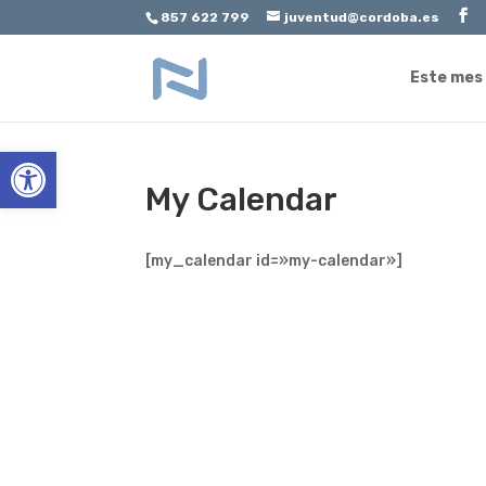
857 622 799
juventud@cordoba.es
Este mes
Abrir barra de herramientas
My Calendar
[my_calendar id=»my-calendar»]