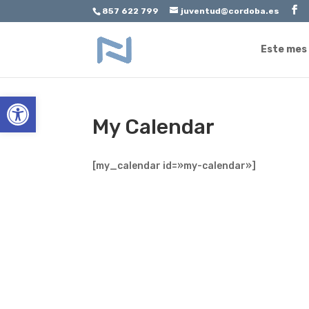
857 622 799
juventud@cordoba.es
Este mes
Abrir barra de herramientas
My Calendar
[my_calendar id=»my-calendar»]