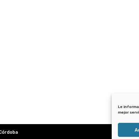
Le informa
mejor serv
A
 Córdoba